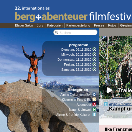
Blauer Salon
Jury
Kategorien
Kartenbestellung
Presse
Fotos
Gewinn
Dienstag, 09.11.2010
Mittwoch, 10.11.2010
Donnerstag, 11.11.2010
Freitag, 12.11.2010
Samstag, 13.11.2010
Alpine Dokumentation
Klettern in Fels & Eis
Alpine & fremde
Abenteuer
„Kampf um
Natur & Umwelt
Alpine & fremde Kulturen
Ilka Franzma