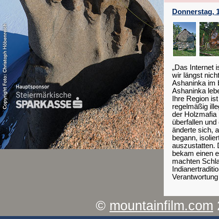
Donnerstag, 1
„Das Internet 
wir längst nic
Ashaninka im 
Ashaninka lebe
Ihre Region is
regelmäßig ille
der Holzmafia 
überfallen und
änderte sich, 
begann, isolier
auszustatten.
bekam einen e
machten Schlag
Indianertradit
Verantwortung 
©
mountainfilm.com