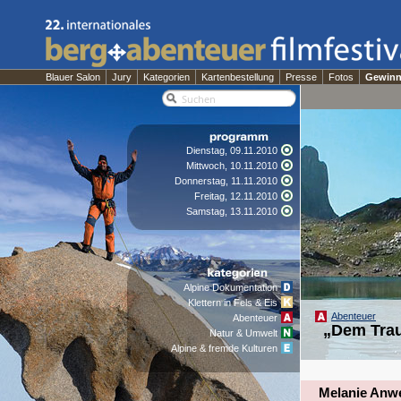
Blauer Salon
Jury
Kategorien
Kartenbestellung
Presse
Fotos
Gewinn
Dienstag, 09.11.2010
Mittwoch, 10.11.2010
Donnerstag, 11.11.2010
Freitag, 12.11.2010
Samstag, 13.11.2010
Alpine Dokumentation
Klettern in Fels & Eis
Abenteuer
Abenteuer
„Dem Trau
Natur & Umwelt
Alpine & fremde Kulturen
Melanie Anwe