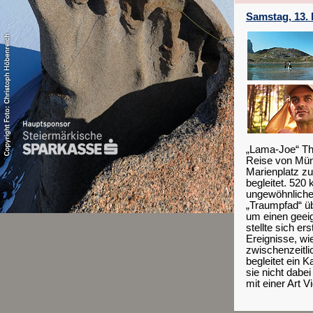
Samstag, 13. 
„Lama-Joe“ Th
Reise von Mün
Marienplatz z
begleitet. 520
ungewöhnliche
„Traumpfad“ üb
um einen geeig
stellte sich e
Ereignisse, wi
zwischenzeitl
begleitet ein
sie nicht dabe
mit einer Art 