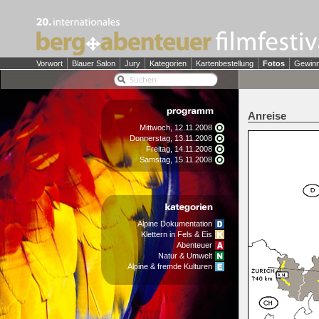
Vorwort
Blauer Salon
Jury
Kategorien
Kartenbestellung
Fotos
Gewin
Anreise
Mittwoch, 12.11.2008
Donnerstag, 13.11.2008
Freitag, 14.11.2008
Samstag, 15.11.2008
Alpine Dokumentation
Klettern in Fels & Eis
Abenteuer
Natur & Umwelt
Alpine & fremde Kulturen