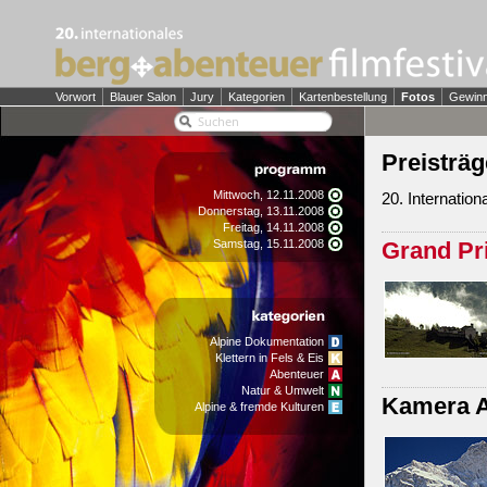
Vorwort
Blauer Salon
Jury
Kategorien
Kartenbestellung
Fotos
Gewin
Preisträg
Mittwoch, 12.11.2008
20. Internatio
Donnerstag, 13.11.2008
Freitag, 14.11.2008
Samstag, 15.11.2008
Grand Pr
Alpine Dokumentation
Klettern in Fels & Eis
Abenteuer
Natur & Umwelt
Kamera A
Alpine & fremde Kulturen