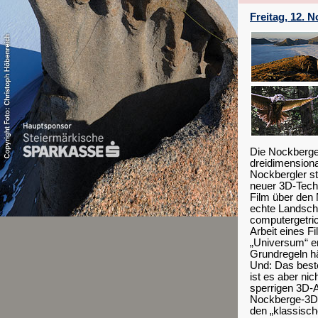
Freitag, 12. N
Die Nockberge 
dreidimensiona
Nockbergler st
neuer 3D-Tech
Film über den 
echte Landscha
computergetric
Arbeit eines F
„Universum“ en
Grundregeln hä
Und: Das beste
ist es aber nic
sperrigen 3D-A
Nockberge-3D-
den „klassisch