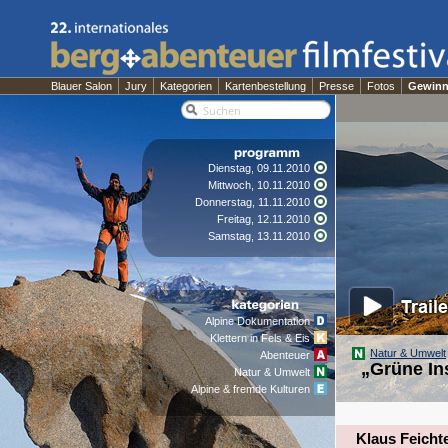
Blauer Salon
Jury
Kategorien
Kartenbestellung
Presse
Fotos
Gewinn
Dienstag, 09.11.2010
Mittwoch, 10.11.2010
Donnerstag, 11.11.2010
Freitag, 12.11.2010
Samstag, 13.11.2010
Alpine Dokumentation
Klettern in Fels & Eis
Natur & Umwelt
Abenteuer
„Grüne In
Natur & Umwelt
Alpine & fremde Kulturen
Klaus Feicht