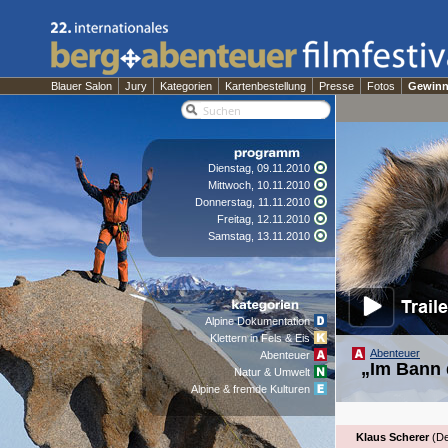
Blauer Salon
Jury
Kategorien
Kartenbestellung
Presse
Fotos
Gewinn
Dienstag, 09.11.2010
Mittwoch, 10.11.2010
Donnerstag, 11.11.2010
Freitag, 12.11.2010
Samstag, 13.11.2010
Alpine Dokumentation
Klettern in Fels & Eis
Abenteuer
Abenteuer
„Im Bann 
Natur & Umwelt
Alpine & fremde Kulturen
Klaus Scherer
(De