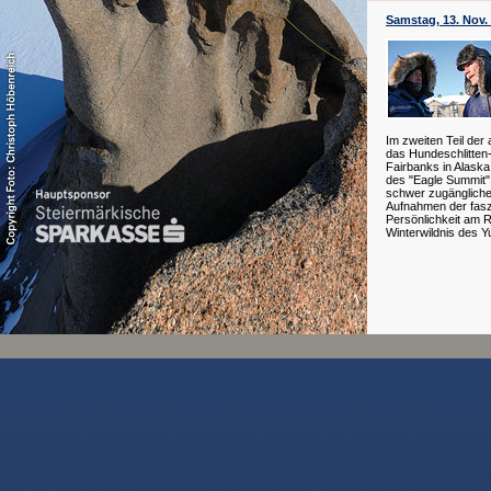
Samstag, 13. Nov.
Im zweiten Teil de
das Hundeschlitte
Fairbanks in Alask
des "Eagle Summit"
schwer zugängliche
Aufnahmen der fas
Persönlichkeit am R
Winterwildnis des Y