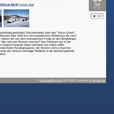
Sa
 2010 ab 08:30
Grüner Saal
08:30
r aufwändig gedrehten Dokumentation über das "Yukon Quest",
n-Rennen über 1600 km vom kanadischen Whitehorse bis nach
a, nähern wir uns dem dramatischen Finale an den Berghängen
. Wer wird das Rennen machen? Das Filmteam war in der
n Gegend hautnah dabei und bietet uns neben tollen
zinierenden Hundegespanne, der Musher und so mancher
ande der Strecke einmalige Einblicke in die atemberaubende
ukon.
©
mountainfilm.com
2001-2010, powered by
bergfex.at