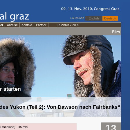
English
Deutsch
er
Anreise
Kontakt
Partner
Rückblick 2009
des Yukon (Teil 2): Von Dawson nach Fairbanks“
13
utschland) - 45 min