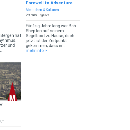
Farewell to Adventure
Menschen & Kulturen
29 min
Englisch
Fünfzig Jahre lang war Bob
Shepton auf seinem
 Bergen hat
Segelboot zu Hause, doch
hythmus.
jetzt ist der Zeitpunkt
rzer und
gekommen, dass er...
..
mehr info >
er
 UT