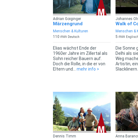
Adrian Goiginger
Johannes Ol
Märzengrund
Walk of C
Menschen & Kulturen
Menschen & K
110 min
5 min
Deutsch
Englisc
Elias wächst Ende der
Die Sonne 
1960er Jahre im Zillertal als
Delhi als si
Sohn reicher Bauern auf.
Weg machen
Doch die Rolle, in die er von
Artistin, e
Eltern und...
mehr info >
Slacklinern.
Dennis Timm
Anna Baranow