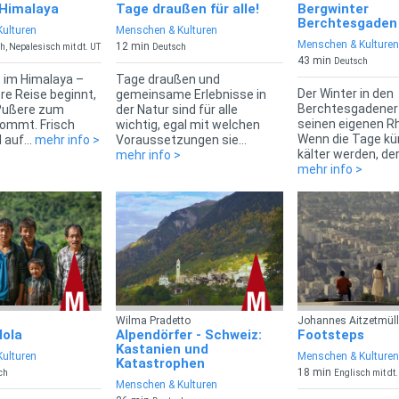
Himalaya
Tage draußen für alle!
Bergwinter
Berchtesgaden
ulturen
Menschen & Kulturen
Menschen & Kulturen
12 min
h, Nepalesisch mit dt. UT
Deutsch
43 min
Deutsch
 im Himalaya –
Tage draußen und
Der Winter in den
ere Reise beginnt,
gemeinsame Erlebnisse in
Berchtesgadener
?ußere zum
der Natur sind für alle
seinen eigenen R
kommt. Frisch
wichtig, egal mit welchen
Wenn die Tage kü
 auf...
mehr info >
Voraussetzungen sie...
kälter werden, der.
mehr info >
mehr info >
Wilma Pradetto
Johannes Aitzetmüll
lola
Alpendörfer - Schweiz:
Footsteps
Kastanien und
ulturen
Menschen & Kulturen
Katastrophen
18 min
ch
Englisch mit dt.
Menschen & Kulturen