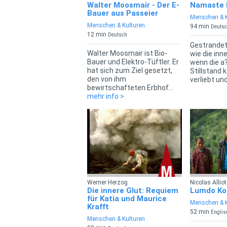
Walter Moosmair - Der E-
Namaste 
Bauer aus Passeier
Menschen & K
Menschen & Kulturen
94 min
Deutsc
12 min
Deutsch
Gestrandet
Walter Moosmair ist Bio-
wie die inn
Bauer und Elektro-Tüftler. Er
wenn die a
hat sich zum Ziel gesetzt,
Stillstand 
den von ihm
verliebt und
bewirtschafteten Erbhof...
mehr info >
Werner Herzog
Nicolas Alliot
Die innere Glut: Requiem
Lumdo Ko
für Katia und Maurice
Menschen & K
Krafft
52 min
Englis
Menschen & Kulturen