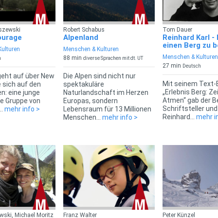
szewski
Robert Schabus
Tom Dauer
ourage
Alpenland
Reinhard Karl - 
einen Berg zu 
ulturen
Menschen & Kulturen
Menschen & Kulturen
88 min
h
diverse Sprachen mit dt. UT
27 min
Deutsch
geht auf über New
Die Alpen sind nicht nur
Mit seinem Text-
e sich auf den
spektakuläre
„Erlebnis Berg: Z
: eine junge
Naturlandschaft im Herzen
Atmen“ gab der Be
ine Gruppe von
Europas, sondern
Schriftsteller un
..
mehr info >
Lebensraum für 13 Millionen
Reinhard...
mehr i
Menschen...
mehr info >
ski, Michael Moritz
Franz Walter
Peter Künzel