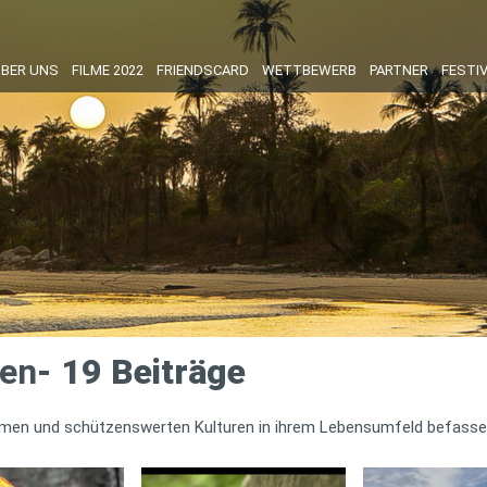
BER UNS
FILME 2022
FRIENDSCARD
WETTBEWERB
PARTNER
FESTI
ren
- 19 Beiträge
hemen und schützenswerten Kulturen in ihrem Lebensumfeld befasse