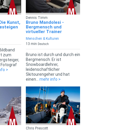
Dennis Timm
Die Kunst,
Bruno Mandolesi -
besteigen
Bergmensch und
virtueller Trainer
Menschen & Kulturen
13 min
Deutsch
Bildband
Bruno ist durch und durch ein
eit zum
Bergmensch. Er ist
rgsteiger,
Snowboardlehrer,
d Fotograf
leidenschaftlicher
nfo >
Skitourengeher und hat
einen...
mehr info >
Chris Prescott