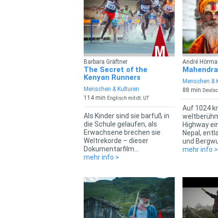
Barbara Gräftner
André Hörma
The Secret of the
Mahendra
Kenyan Runners
Menschen & K
Menschen & Kulturen
88 min
Deuts
114 min
Englisch mit dt. UT
Auf 1024 k
Als Kinder sind sie barfuß in
weltberüh
die Schule gelaufen, als
Highway ei
Erwachsene brechen sie
Nepal, entl
Weltrekorde – dieser
und Bergwu?
Dokumentarfilm...
mehr info 
mehr info >