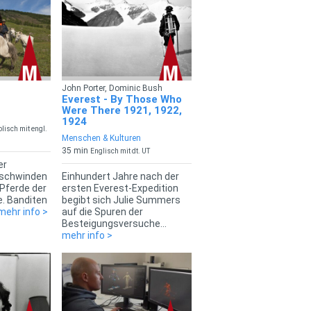
John Porter, Dominic Bush
Everest - By Those Who
Were There 1921, 1922,
1924
lisch mit engl.
Menschen & Kulturen
35 min
Englisch mit dt. UT
er
rschwinden
Einhundert Jahre nach der
Pferde der
ersten Everest-Expedition
 Banditen
begibt sich Julie Summers
mehr info >
auf die Spuren der
Besteigungsversuche...
mehr info >