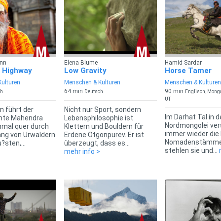
nn
Elena Blume
Hamid Sardar
 Highway
Low Gravity
Horse Tamer
ulturen
Menschen & Kulturen
Menschen & Kulturen
64 min
90 min
ch
Deutsch
Englisch, Mongo
UT
m führt der
Nicht nur Sport, sondern
Im Darhat Tal in d
mte Mahendra
Lebensphilosophie ist
Nordmongolei ve
nmal quer durch
Klettern und Bouldern für
immer wieder die 
ang von Urwäldern
Erdene Otgonpurev. Er ist
Nomadenstämme.
sten,...
überzeugt, dass es...
stehlen sie und...
>
mehr info >