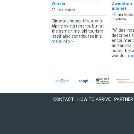
Winter
Zwischen
alpiner...
29 min
Deutsch
45 min
Deutsc
Untertiteln
Climate change threatens
Alpine skiing resorts, but at
“Wildes Inn
the same time, ski tourism
describes t
itself also contributes in a...
encounter
mehr info >
and animal 
border bet
worlds...
meh
CONTACT
HOW TO ARRIVE
PARTNER