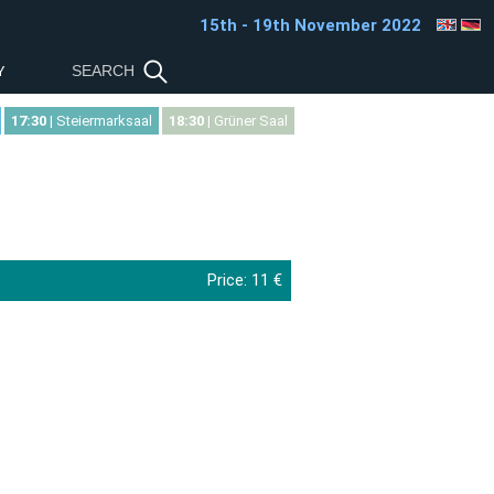
15th - 19th November 2022
Y
17:30
| Steiermarksaal
18:30
| Grüner Saal
Price:
11 €