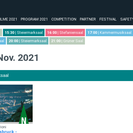
ILME 2021
PROGRAM 2021
COMPETITION
PARTNER
FESTIVAL
SAFET
l
15:30
| Steiermarksaal
16:00
| Stefaniensaal
17:00
| Kammermusiksaal
aal
20:00
| Steiermarksaal
21:00
| Grüner Saal
 Nov. 2021
ksaal
ioni
sbruck -