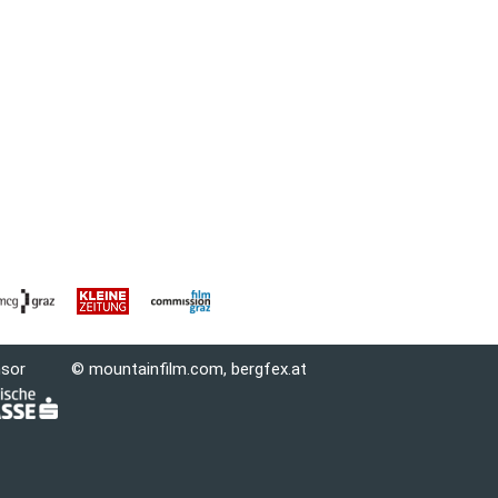
nsor
© mountainfilm.com,
bergfex.at