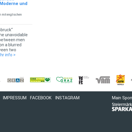
 Moderne und
h mit englischen
sbruck“
he unavoidable
 between men
on a blurred
ween two
r info >
IMPRESSUM
FACEBOOK
INSTAGRAM
Main Spo