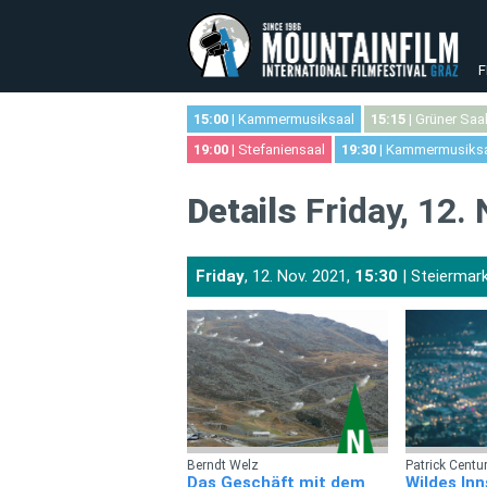
F
15:00
| Kammermusiksaal
15:15
| Grüner Saa
19:00
| Stefaniensaal
19:30
| Kammermusiks
Details
Friday, 12.
Friday
, 12. Nov. 2021,
15:30
| Steiermar
Berndt Welz
Patrick Centur
Das Geschäft mit dem
Wildes Inn