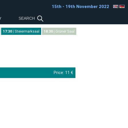
15th - 19th November 2022
Y
17:30
| Steiermarksaal
18:30
| Grüner Saal
Price:
11 €