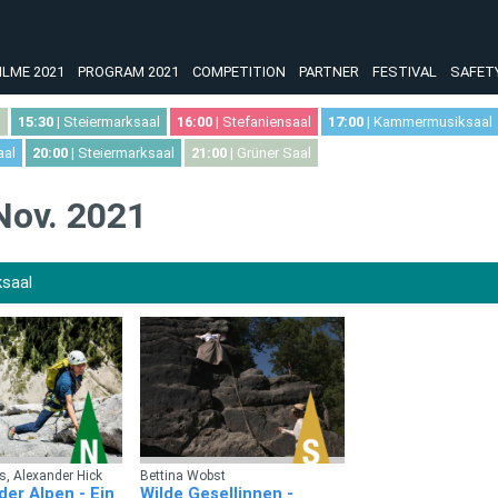
ILME 2021
PROGRAM 2021
COMPETITION
PARTNER
FESTIVAL
SAFET
l
15:30
| Steiermarksaal
16:00
| Stefaniensaal
17:00
| Kammermusiksaal
aal
20:00
| Steiermarksaal
21:00
| Grüner Saal
 Nov. 2021
ksaal
, Alexander Hick
Bettina Wobst
er Alpen - Ein
Wilde Gesellinnen -