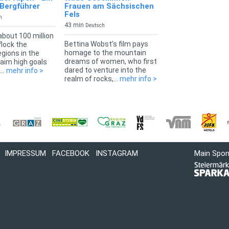
 Bergführer
Frauen am Sächsischen
Fels
h
43 min
Deutsch
about 100 million
Bettina Wobst’s film pays
flock the
homage to the mountain
gions in the
dreams of women, who first
aim high goals
dared to venture into the
..
mehr info >
realm of rocks,...
mehr info >
IMPRESSUM
FACEBOOK
INSTAGRAM
Main Spo