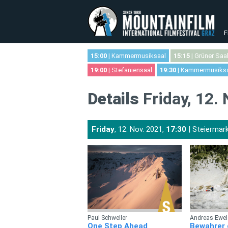
F
15:00
| Kammermusiksaal
15:15
| Grüner Saa
19:00
| Stefaniensaal
19:30
| Kammermusiks
Details
Friday, 12.
Friday
, 12. Nov. 2021,
17:30
| Steiermar
Paul Schweller
Andreas Ewels
One Step Ahead
Bewahrer d