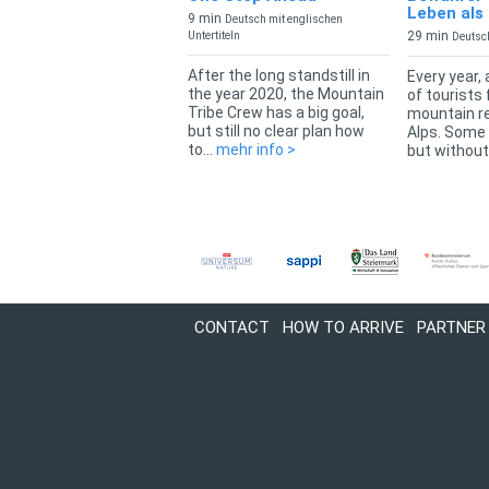
Leben als
9 min
Deutsch mit englischen
29 min
Untertiteln
Deutsc
After the long standstill in
Every year, 
the year 2020, the Mountain
of tourists 
Tribe Crew has a big goal,
mountain re
but still no clear plan how
Alps. Some 
to...
mehr info >
but without.
CONTACT
HOW TO ARRIVE
PARTNER