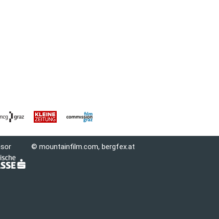
nsor
© mountainfilm.com,
bergfex.at